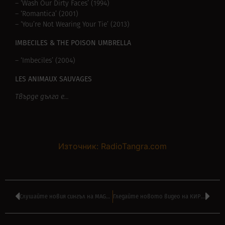
– ‘Wash Our Dirty Faces’ (1994)
– ‘Romantica’ (2001)
– ‘You’re Not Wearing Your Tie’ (2013)
IMBECILES & THE POISON UMBRELLA
– ‘Imbeciles’ (2004)
LES ANIMAUX SAUVAGES
Твърде дълга е…
Източник: RadioTangra.com
Слушайте новия сингъл на MAGNUM – ‘I Won’t Let You Down’
Гледайте новото видео на КИРИЛ МАРИЧКОВ – ‘Светлина’