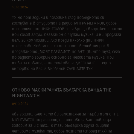
16.10.2024
Точно пет години и половина след последното си
гостуване в студиото на радио ТАНГРА МЕГА РОК, добре
познатият ни НИКИ ТОМОВ се завръща въоръжен с чисто
нов солов албум. Озаглавен е ‘Чувам музика’ и ни предлага
цели 20 композиции. Ако преди няколко дни НИКИ
представи любимите си песни от световния рок в
предаването „МОЯТ ПЛЕЙЛИСТ“ по БНТ1 (вижте тук), сега
по радиото говорим основно за неговата музика. При
това за новата, а не толкова за ДИСОНАНС… едно
интервю на Васил Върбанов СЛУШАЙТЕ ТУК
ОТНОВО МАСКИРАНАТА БЪЛГАРСКА БАНДА THE
NIGHTWATCH
09.10.2024
Две години, след като ви запознахме за първи път с THE
NIGHTWATCH по радиото, те отново дават повод да
говорим за и с тях… В тази българска група свирят
четирима музиканти, добре познати (според тях) на