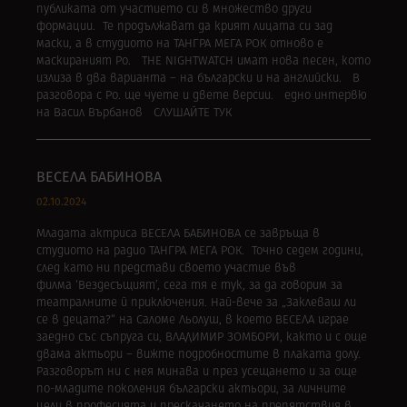
публиката от участието си в множество други
формации. Те продължават да крият лицата си зад
маски, а в студиото на ТАНГРА МЕГА РОК отново е
маскираният Ро. THE NIGHTWATCH имат нова песен, кото
излиза в два варианта – на български и на английски. В
разговора с Ро. ще чуете и двете версии. едно интервю
на Васил Върбанов СЛУШАЙТЕ ТУК
ВЕСЕЛА БАБИНОВА
02.10.2024
Младата актриса ВЕСЕЛА БАБИНОВА се завръща в
студиото на радио ТАНГРА МЕГА РОК. Точно седем години,
след като ни представи своето участие във
филма ‘Вездесъщият’, сега тя е тук, за да говорим за
театралните й приключения. Най-вече за „Заклеваш ли
се в децата?“ на Саломе Льолуш, в което ВЕСЕЛА играе
заедно със съпруга си, ВЛАДИМИР ЗОМБОРИ, както и с още
двама актьори – вижте подробностите в плаката долу.
Разговорът ни с нея минава и през усещането и за още
по-младите поколения български актьори, за личните
цели в професията и прескачането на препятствия в