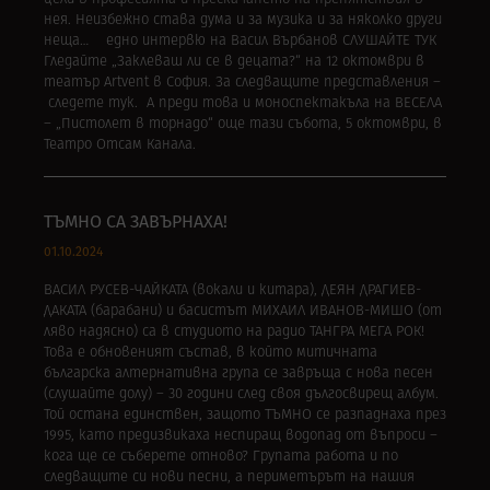
нея. Неизбежно става дума и за музика и за няколко други
неща… едно интервю на Васил Върбанов СЛУШАЙТЕ ТУК
Гледайте „Заклеваш ли се в децата?“ на 12 октомври в
театър Artvent в София. За следващите представления –
следете тук. А преди това и моноспектакъла на ВЕСЕЛА
– „Пистолет в торнадо“ още тази събота, 5 октомври, в
Театро Отсам Канала.
ТЪМНО СА ЗАВЪРНАХА!
01.10.2024
ВАСИЛ РУСЕВ-ЧАЙКАТА (вокали и китара), ДЕЯН ДРАГИЕВ-
ДАКАТА (барабани) и басистът МИХАИЛ ИВАНОВ-МИШО (от
ляво надясно) са в студиото на радио ТАНГРА МЕГА РОК!
Това е обновеният състав, в който митичната
българска алтернативна група се завръща с нова песен
(слушайте долу) – 30 години след своя дългосвирещ албум.
Той остана единствен, защото ТЪМНО се разпаднаха през
1995, като предизвикаха неспиращ водопад от въпроси –
кога ще се съберете отново? Групата работа и по
следващите си нови песни, а периметърът на нашия