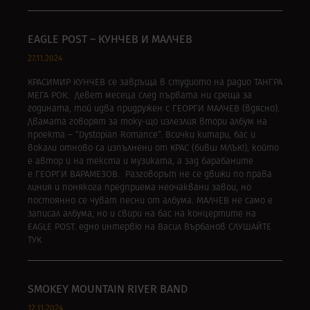
EAGLE POST – КУНЧЕВ И МАЛЧЕВ
27.11.2024
КРАСИМИР КУНЧЕВ се завръща в студиото на радио ТАНГРА
МЕГА РОК. Девет месеца след първата ни среща за
годината, той идва придружен с ГЕОРГИ МАЛЧЕВ (вдясно).
Двамата говорят за току-що излезлия втори албум на
проекта – “Dystopian Romance“. Всички китари, бас и
вокали отново са изпълнени от КРАС (бивш МЛЪК!), който
е автор и на текста и музиката, а зад барабаните
е ГЕОРГИ ВАРАМЕЗОВ. Разговорът не се движи по права
линия и понякога предприема неочаквани завои, но
постоянно се чуват песни от албума. МАЛЧЕВ не само е
записал албума, но и свири на бас на концертите на
EAGLE POST. едно интервю на Васил Върбанов СЛУШАЙТЕ
ТУК
SMOKEY MOUNTAIN RIVER BAND
12.11.2024