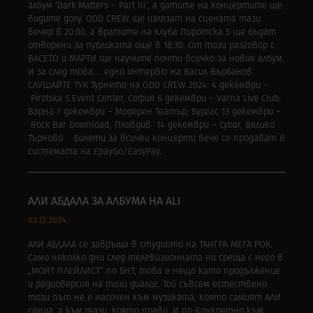
албум ‘Dark Matters – Part III’, а датите на концертите ще
видите долу. ODD CREW ще излязат на сцената тази
вечер в 20:00, а вратите на клуба Пиротска 5 ще бъдат
отворени за публиката още в 18:30. От този разговор с
ВАСЕТО и МАРТИ ще научите почти всичко за новия албум.
И за след това… едно интервю на Васил Върбанов
СЛУШАЙТЕ ТУК Турнето на ODD CREW 2024: 4 декември –
Pirotska 5 Event Center, София 6 декември – Varna Live Club,
Варна 7 декември – Модерен Театър, Бургас 13 декември –
Rock Bar Download, Пловдив 14 декември – Cybar, Велико
Търново Билети за всички концерти вече се продават в
системата на EpayGo/EasyPay.
АЛИ АБДАЛА ЗА АЛБУМА НА ALI
03.12.2024
АЛИ АБДАЛА се завръща в студиото на ТАНГРА МЕГА РОК.
Само няколко дни след телевизионната ни среща с него в
„МОЯТ ПЛЕЙЛИСТ“ по БНТ, това е нещо като продължение
и радиоверсия на този диалог. Той съвсем естествено
този път не е насочен към музиката, която самият АЛИ
слуша, а към тази, която прави. И по-конкретно към