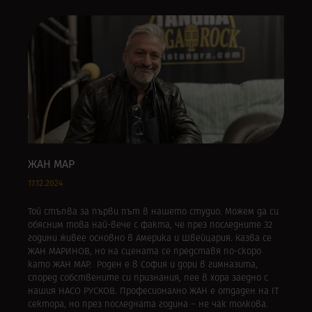
ЖАН МАР
17.12.2024
Той стъпва за първи път в нашето студио. Можем да си
обясним това най-вече с факта, че през последните 32
години живее основно в Америка и Швейцария. Казва се
ЖАН МАРИНОВ, но на сцената се представя по-скоро
като ЖАН МАР. Роден е в София и дори в гимназита,
според собствените си признания, пее в хора заедно с
нашия НАСО РУСКОВ. Професионално ЖАН е отдаден на IT
сектора, но през последната година – не чак толкова.