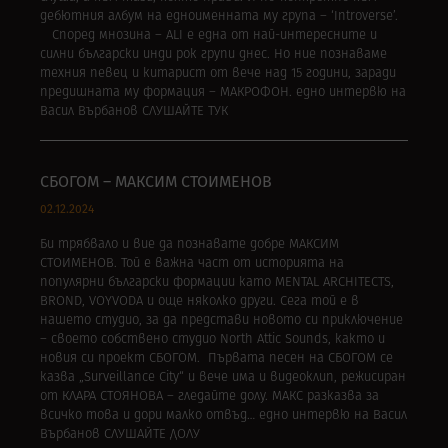
дебютния албум на едноименната му група – ‘Introverse’.
Според мнозина – ALI е една от най-интересните и
силни български инди рок групи днес. Но ние познаваме
техния певец и китарист от вече над 15 години, заради
предишната му формация – МАКРОФОН. едно интервю на
Васил Върбанов СЛУШАЙТЕ ТУК
СБОГОМ – МАКСИМ СТОИМЕНОВ
02.12.2024
Би трябвало и вие да познавате добре МАКСИМ
СТОИМЕНОВ. Той е важна част от историята на
популярни български формации като MENTAL ARCHITECTS,
BROND, VOYVODA и още няколко други. Сега той е в
нашето студио, за да представи новото си приключение
– своето собствено студио North Attic Sounds, както и
новия си проект СБОГОМ. Първата песен на СБОГОМ се
казва „Surveillance City“ и вече има и видеоклип, режисиран
от КЛАРА СТОЯНОВА – гледайте долу. МАКС разказва за
всичко това и дори малко отвъд… едно интервю на Васил
Върбанов СЛУШАЙТЕ ДОЛУ