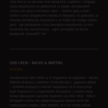
Сега той е по-насочен към музиката и работи с водещи
наши музиканти по дебютния си албум. Актуалният
сингъл от него е песeнта ‘Halo’ – вижте долу, а ЖАН,
който е учил академично музика в Америка, ни разказва за
своята мотивация, вълнения и за това как вижда света
днес. Ще разберете и кои български музиканти са най-
близките му съучастници…. едно интервю на Васил
Върбанов СЛУШАЙТЕ ТУК
ODD CREW – ВАСКО & МАРТИН
05.12.2024
Половината ODD CREW са в студиото на радиото – ВАСКО
РАЙКОВ (вокали) и МАРТИН СТОЯНОВ (бас). Другите двама
– ЧЕРНИЯ (китари) и БОНЗИ (барабани) са в столичния
клуб Пиротска 5 и подготвят концерта, с който тази
вечер официално започва турнето на ODD CREW. Това е
вторият сингъл от предстоящата трета част от
поредицата албуми ‘Dark Matters’. То е по повод новия