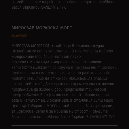
разговор с нея е широк и разнообразен. едно интервю на
Васил Върбанов СЛУШАЙТЕ ТУК
МИРОСЛАВ МОРАВСКИ-МОРО
30.09.2024
МИРОСЛАВ МОРАВСКИ се завръща в нашето студио.
Познаваме го от десетилетия – в началото на новото
хилядолетие той беше част от пауър
триото ПРОПАГАНДА. След него обаче, познатият и
като МОРО музикант, се впусна в по-различни тврочески
приключения и сега е при нас, за да ни разкаже за най-
новото развитие на етно-рок мюзикъла „Да опазиш
Сребра невяста“. Две години след премиерата си, шоуто
продължава да живее и дори предстоят три негови
представления в София този месец. Първото от тях е
сега в четвъртък, 3 октомври, в столичния Сити Марк
Център. Говорим с МОРО за новия състав, аз декорите,
за вдъхновението и за новата му страст – дългите
бягания. едно интервю на Васил Върбанов СЛУШАЙТЕ ТУК