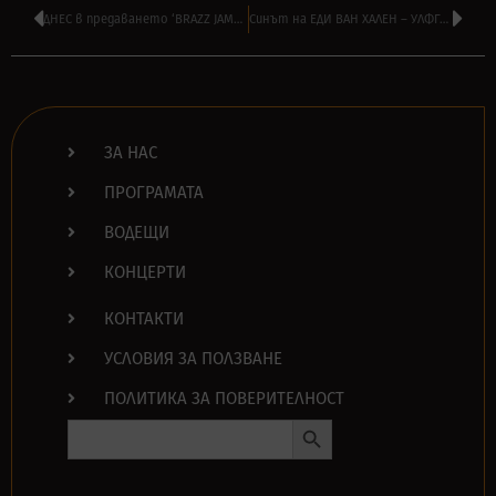
ДНЕС в предаването ‘BRAZZ JAMBOREE’ на ВИЛИ СТОЯНОВ от 14:00
Синът на ЕДИ ВАН ХАЛЕН – УЛФГАНГ пусна второто си парче – ТУК
ЗА НАС
ПРОГРАМАТА
ВОДЕЩИ
КОНЦЕРТИ
КОНТАКТИ
УСЛОВИЯ ЗА ПОЛЗВАНЕ
ПОЛИТИКА ЗА ПОВЕРИТЕЛНОСТ
Search Button
Search
for: