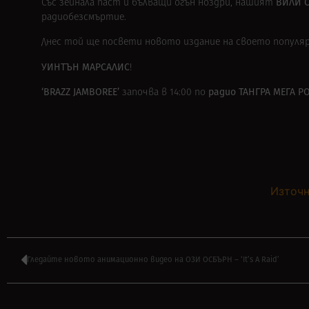
ВИЛИ 
Със зейнала паст и бълващи огън ноздри, нашият
радиобезсмъртие.
Днес той ще посвети новото издание на своето популя
УИНТЪН МАРСАЛИС
!
‘BRAZZ JAMBOREE’
радио
ТАНГРА МЕГА Р
започва в 14:00 по
Източн
Гледайте новото анимационно видео на ОЗИ ОСБЪРН – ‘It’s A Raid’