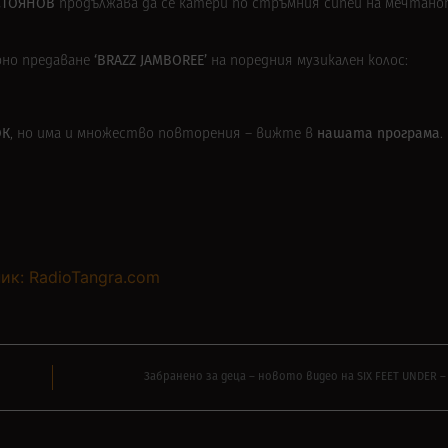
СТОЯНОВ
продължава да се катери по стръмния сипей на мечтано
‘BRAZZ JAMBOREE’
рно предаване
на поредния музикален колос:
ОК
нашата програма
, но има и множество повторения – вижте в
.
ик: RadioTangra.com
Забранено за деца – новото видео на SIX FEET UNDER – ‘