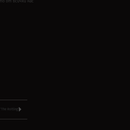
то от всички нас
The Rotting’