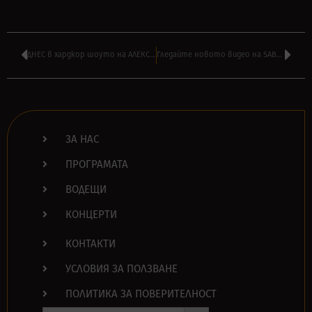
ДНЕС в хардкор шоуто на АЛЕКСАНДЪР БОЯДЖИЕВ – ‘ПАНИК АТАК’ от 16:00
Гледайте новото видео на SABATON и новия им сингъл ‘Soldier Of Heaven’
ЗА НАС
ПРОГРАМАТА
ВОДЕЩИ
КОНЦЕРТИ
КОНТАКТИ
УСЛОВИЯ ЗА ПОЛЗВАНЕ
ПОЛИТИКА ЗА ПОВЕРИТЕЛНОСТ
Search Button
Search