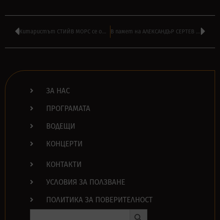
Китаристът СТИЙВ МОРС се оттегля временно от DEEP PURPLE – има заместник
В памет на АЛЕКСАНДЪР СЕРТЕВ – последното му гостуване в радио ТАНГРА
ЗА НАС
ПРОГРАМАТА
ВОДЕЩИ
КОНЦЕРТИ
КОНТАКТИ
УСЛОВИЯ ЗА ПОЛЗВАНЕ
ПОЛИТИКА ЗА ПОВЕРИТЕЛНОСТ
Search Button
Search