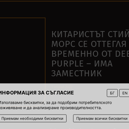
КИТАРИСТЪТ СТИ
МОРС СЕ ОТТЕГЛЯ
ВРЕМЕННО ОТ DE
PURPLE – ИМА
ЗАМЕСТНИК
1 април 2022
ИНФОРМАЦИЯ ЗА СЪГЛАСИЕ
00:02
БГ
EN
Използваме бисквитки, за да подобрим потребителското
изживяване и да анализираме производителността.
Приемам необходими бисквитки
Приемам всички бисквитки