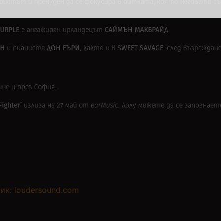
аристът и пренуден да се фокусира в битката, която неговата с
PURPLE
САЙМЪН МАКБРАЙД
е ангажиран
ирландецът
.
ЪН
ДОН ЕЪРИ
SWEET SAVAGE
и пианиста
, както и в
, след възраждан
мине и през София.
Fighter’
излиза на 27 май от
earMusic.
Долу можете да се запознаете
ик: loudersound.com