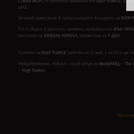
СТИЙВ МОРС
DEEP PURPLE
се оттегля временно от
. Кит
рака.
DEEP 
За негов заместник в предстоящите концерти на
ИЪН ГИЛ
Той е свирил в различни проекти на вокалиста
ВИВИАН КЕМБЪЛ
ДИО
мястото на
, преместил се в
.
DEEP PURPLE
Турнето на
започва на 22 май, а на 29-и ще 
МАКБРАЙД
‘
The 
Междувременно, новият солов албум на
–
‘
High Stakes’
–
.
Източн