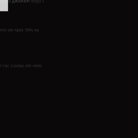
ДЖАНИН
ъпруга
води с
ето им през 1994 на
 със сингъл от него