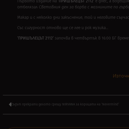
‘ПРИШЪЛЕЦЪТ 2112’
Първото издание на
е днес, а водещ
отбелязал
Световния ден за борба с мазнините по гърб
Макар и с няколко дни закъснение, той и неговите съуч
Със сигурност отново ще се лее и рок музика…
‘ПРИШЪЛЕЦЪТ 2112’
започва в четвъртък в 16:00 БГ врем
Източн
Съдът прекрати делото срещу NIRVANA за корицата на ‘Nevermind’