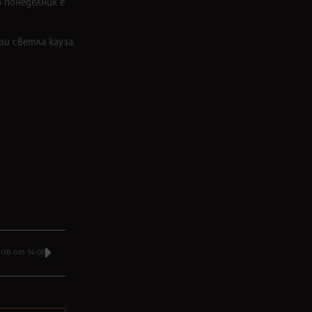
в понеделник е
и светла кауза.
ОВ от 14:00