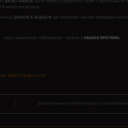
ВАСКО РАЙКОВ
ият
ще се появи в студиото, пълен с горчивина, че 
а
в много тесен кръг.
БАНКОВ & БОДЛЬОВ
астници
ще посветят цялото предаване на таз
е – има и множество повторения – вижте в
НАШАТА ПРОГРАМА.
ик: RadioTangra.com
ДНЕС в екстремния ‘ТАНГРА МЕТЪЛ ШОК’ на ВАСИЛ ВЪРБАН