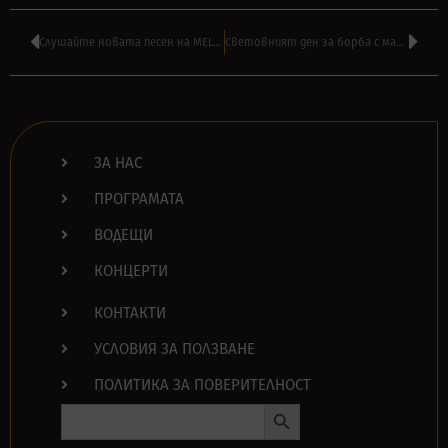
Слушайте новата песен на MELVINS – ‘Never Say You’re Sorry’
Световният ден за борба с мазнините по гърба в шоуто на ВАСКО РАЙКОВ
ЗА НАС
ПРОГРАМАТА
ВОДЕЩИ
КОНЦЕРТИ
КОНТАКТИ
УСЛОВИЯ ЗА ПОЛЗВАНЕ
ПОЛИТИКА ЗА ПОВЕРИТЕЛНОСТ
Search Button
Search
for: