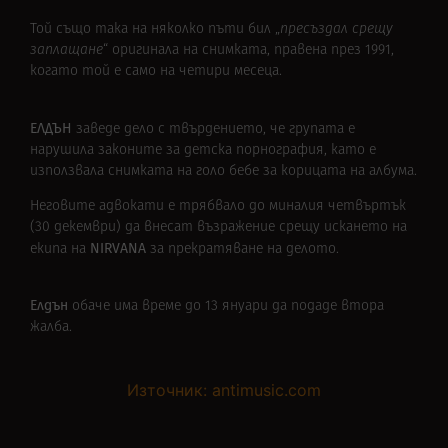
Той също така на няколко пъти бил „
пресъздал срещу
заплащане
“ оригинала на снимката, правена през 1991,
когато той е само на четири месеца.
ЕЛДЪН
заведе дело с твърдението, че групата е
нарушила законите за детска порнография, като е
използвала снимката на голо бебе за корицата на албума.
Неговите адвокати е трябвало до миналия четвъртък
(30 декември) да внесат възражение срещу искането на
NIRVANA
екипа на
за прекратяване на делото.
Елдън
обаче има време до 13 януари да подаде втора
жалба.
Източник: antimusic.com