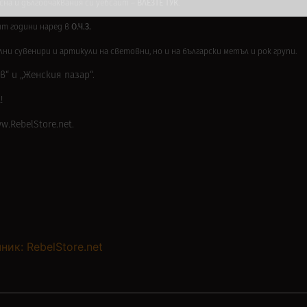
ВЛЕЗТЕ ТУК
сна и дългоочаквания си уебсайт –
.
О.Ч.З.
ит години наред в
лни сувенири и артикули на световни, но и на български метъл и рок групи.
в“ и „Женския пазар“.
!
w.RebelStore.net.
ник: RebelStore.net