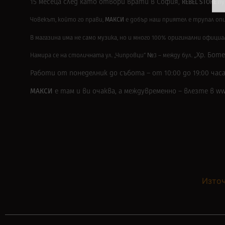
15 месеца след като отвори врати в София,
REBEL STORE
пу
МАКСИ
Човекът, който го прави,
е добър наш приятел e трупал оп
В магазина има не само музика, но и много 100% оригинални официа
„Хр. Боте
Намира се на столичната
ул. „Чипровци“ №3 – между бул.
Работи от понеделник до събота – от 10:00 до 19:00 часа
МАКСИ
е там и ви очаква, а междувременно – влезте в ww
Източ