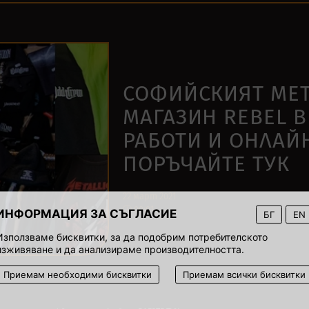
СОФИЙСКИЯТ МЕ
МАГАЗИН REBEL В
РАБОТИ И ОНЛАЙН
ПОРЪЧАЙТЕ ТУК
22 март 2021
00:01
ИНФОРМАЦИЯ ЗА СЪГЛАСИЕ
БГ
EN
Използваме бисквитки, за да подобрим потребителското
изживяване и да анализираме производителността.
Приемам необходими бисквитки
Приемам всички бисквитки