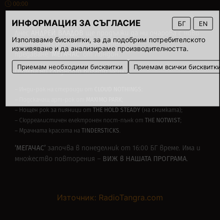
00:00
ИНФОРМАЦИЯ ЗА СЪГЛАСИЕ
БГ
EN
АНДРЕЙ ВЛАДОВ
Днес
ще продължи да ни очарова с ново
Използваме бисквитки, за да подобрим потребителското
издание на своето забележително
изживяване и да анализираме производителността.
‘МЕГАЧАС’
предаване
от Лондон.
Приемам необходими бисквитки
Приемам всички бисквитк
Очаква ни следното богато меню:
CLOUD NOTHINGS
– Инди-рок на стероиди от
;
MAXIMO PARK
– Подскачащ арт-рок от
;
THE HOLD STEADY
– Нощен рок за пияници от
(на снимката);
THE NOTWIST
– Сюрреалистичен електронен пост-пънк от
;
TINDERSTICKS
– Мрачната красота на
.
‘МЕГАЧАС’
започва в понеделник от 16:00 БГ време. Има и
ВИЖ в
НАШАТА ПРОГРАМА
множество повторения –
.
Източник: RadioTangra.com