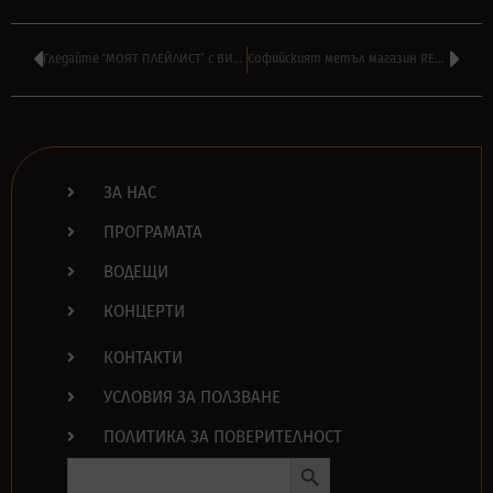
Гледайте ‘МОЯТ ПЛЕЙЛИСТ’ с ВИКТОР БОЖИНОВ днес в 22:00 по БНТ 1
Софийският метъл магазин REBEL вече работи и ОНЛАЙН – поръчайте ТУК
ЗА НАС
ПРОГРАМАТА
ВОДЕЩИ
КОНЦЕРТИ
КОНТАКТИ
УСЛОВИЯ ЗА ПОЛЗВАНЕ
ПОЛИТИКА ЗА ПОВЕРИТЕЛНОСТ
Search Button
Search
for: