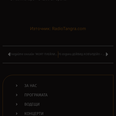
Източник: RadioTangra.com
Гледайте онлайн ‘МОЯТ ПЛЕЙЛИСТ’ с любимата музика на АНТОНИ ДОНЧЕВ
70 години ДЕЙВИД КОВЪРДЕЙЛ – ето специалната програма на радиото днес
ЗА НАС
ПРОГРАМАТА
ВОДЕЩИ
КОНЦЕРТИ