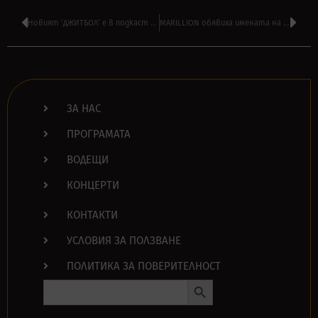
Новият ‘ДЖИТБОЛ’ e в подкаст с КРУМ РОДРИГЕС и КЛИМЕНТИНА ФЪРЦОВА
MARILLION обявиха имената на песните в новия албум ‘An Hour Before It’s Dark’
ЗА НАС
ПРОГРАМАТА
ВОДЕЩИ
КОНЦЕРТИ
КОНТАКТИ
УСЛОВИЯ ЗА ПОЛЗВАНЕ
ПОЛИТИКА ЗА ПОВЕРИТЕЛНОСТ
Search Button
Search
for: