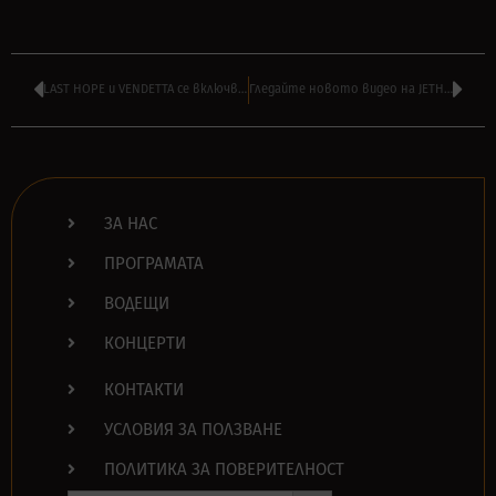
LAST HOPE и VENDETTA се включват в бомбата HARDCORE X-MASS 2021
Гледайте новото видео на JETHRO TULL – ‘Sad City Sisters’
ЗА НАС
ПРОГРАМАТА
ВОДЕЩИ
КОНЦЕРТИ
КОНТАКТИ
УСЛОВИЯ ЗА ПОЛЗВАНЕ
ПОЛИТИКА ЗА ПОВЕРИТЕЛНОСТ
Search Button