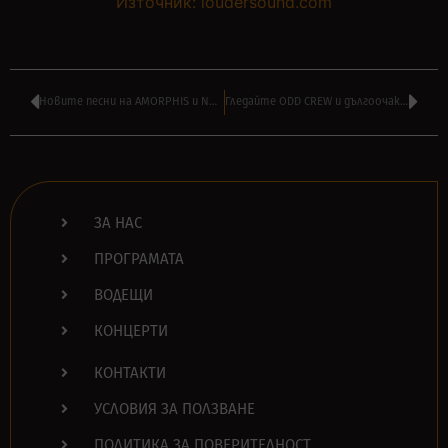
Източник: loudersound.com
Новите песни на AMORPHIS и NO MORE MANY MORE във ВАШАТА РОК класация
Гледайте ODD CREW и дългоочакваното ново видео ‘Morning Lights’
ЗА НАС
ПРОГРАМАТА
ВОДЕЩИ
КОНЦЕРТИ
КОНТАКТИ
УСЛОВИЯ ЗА ПОЛЗВАНЕ
ПОЛИТИКА ЗА ПОВЕРИТЕЛНОСТ