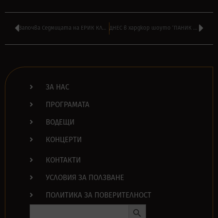
Започва Седмицата на ЕРИК КЛЕПТЪН по радио ТАНГРА МЕГА РОК
ДНЕС в хардкор шоуто ‘ПАНИК АТАК’ на АЛЕКСАНДЪР БОЯДЖИЕВ от 16:00
ЗА НАС
ПРОГРАМАТА
ВОДЕЩИ
КОНЦЕРТИ
КОНТАКТИ
УСЛОВИЯ ЗА ПОЛЗВАНЕ
ПОЛИТИКА ЗА ПОВЕРИТЕЛНОСТ
Search Button
Search
for: