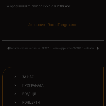
PODCAST
А предишният епизод вече е в
Източник: RadioTangra.com
Новата седмица с ново ‘BRAZZ JAMBOREE’ на ВИЛИ СТОЯНОВ в подкаст
Легендарните CACTUS с нов албум и видео на заглавната песен ‘Tightrope’
ЗА НАС
ПРОГРАМАТА
ВОДЕЩИ
КОНЦЕРТИ