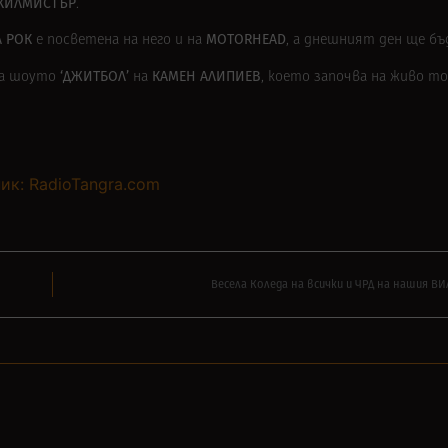
КИЛМИСТЪР
.
А РОК
MOTORHEAD
е посветена на него и на
, а днешният ден ще бъ
‘ДЖИТБОЛ’
КАМЕН АЛИПИЕВ
 на шоуто
на
, което започва на живо точ
ик: RadioTangra.com
Весела Коледа на всички и ЧРД на нашия В