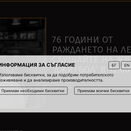
76 ГОДИНИ ОТ
РАЖДАНЕТО НА Л
СЛУШАЙТЕ НА ЖИ
ИНФОРМАЦИЯ ЗА СЪГЛАСИЕ
БГ
EN
‘ДЖИТБОЛ’ В 12:00
Използваме бисквитки, за да подобрим потребителското
изживяване и да анализираме производителността.
24 декември 2021
00:00
Приемам необходими бисквитки
Приемам всички бисквитки