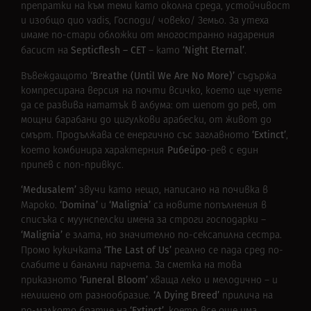
препратки на към теми като околна среда, устойчивост
и изобщо quo vadis, Господи/ човеко/ Земьо. За утеха
имаме по-стари обложки от многостранно надарения
Septicflesh – СЕТ
‘Night Eternal’
басист на
– като
.
‘Breathe (Until We Are No More)’
Въвеждащото
съдържа
компресирана версия на почти всичко, което ще чуете
да се развива нататък в албума: от шепот до рев, от
мощни барабани до цигулкови арабески, от живот до
‘Extinct’
смърт. Продължава се енергично със заглавното
,
Рибейро
което комбинира характерния
-рев с един
припев с поп-привкус.
‘Medusalem’
звучи като нещо, написано на почивка в
‘Domina’
‘Malignia’
Мароко.
и
са новите попълнения в
списъка с муунспелски имена за строги господарки –
‘Malignia’
е злата, но значително по-сексапилна сестра.
‘The Last of Us’
Промо кукичката
реално се пада сред по-
слабите и банални парчета. За сметка на това
‘Funeral Bloom’
приказното
хваща леко и мелодично – и
‘A Dying Breed’
нелишено от разнообразие.
прилича на
‘Extinct’