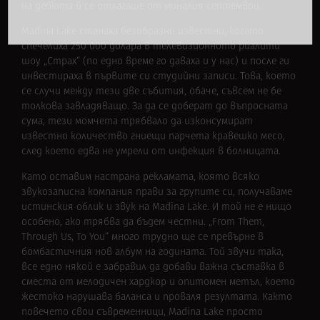
на дебюта й се отлагаше от миналия септември.
Madina Lake станаха безобразно известни, когато
спечелиха 250 000 долара в телевизионното риалити
шоу „Страх“ (по едно време го даваха и у нас) и после ги
инвестираха в първите си студийни записи. Това, което
се случи между тези две събития, обаче, съвсем не бе
толкова завладяващо. За да се доберат до въпросната
сума, тези момчета трябвало да изконсумират
известно количество гниещи парчета кравешко месо,
след което едва не умрели от инфекция в болницата.
Като оставим настрана рекламата, която всяко
звукозаписна компания прави за групите си, получаваме
истинския облик и звук на Madina Lake. И той не е нищо
особено, ако трябва да бъдем честни. „From Them,
Through Us, To You“ много трудно ще се превърне в
бомбастичния нов албум на годината. Той звучи така,
все едно някой е забравил да добави важна съставка в
сместа от мелодичен хардкор и опитомен метъл, което
жестоко нарушава баланса и проваля резултата. Както
повечето свои съвременници, Madina Lake просто