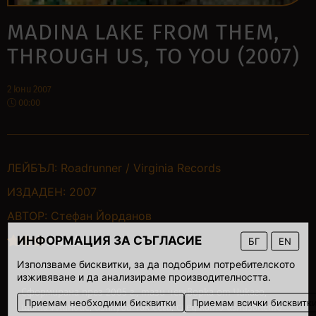
MADINA LAKE FROM THEM,
THROUGH US, TO YOU (2007)
2 юни 2007
00:00
ЛЕЙБЪЛ:
Roadrunner / Virginia Records
ИЗДАДЕН:
2007
АВТОР:
Стефан Йорданов
ИНФОРМАЦИЯ ЗА СЪГЛАСИЕ
БГ
EN
Използваме бисквитки, за да подобрим потребителското
изживяване и да анализираме производителността.
Сформирана през 2005 г., тази четворка от Чикаго,
Приемам необходими бисквитки
Приемам всички бисквитк
щата Илинойс, изплува чак сега, след като излизането