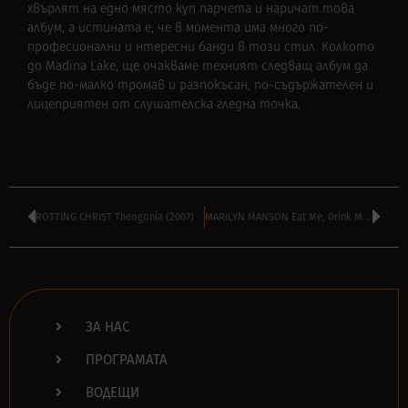
хвърлят на едно място куп парчета и наричат това
албум, а истината е, че в момента има много по-
професионални и нтересни банди в този стил. Колкото
до Madina Lake, ще очакваме техният следващ албум да
бъде по-малко тромав и разпокъсан, по-съдържателен и
лицеприятен от слушателска гледна точка.
ROTTING CHRIST Theogonia (2007)
MARILYN MANSON Eat Me, Drink Me (2007)
ЗА НАС
ПРОГРАМАТА
ВОДЕЩИ