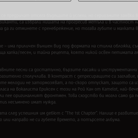
 се предричат отсега бъдещите й успехи, но сериозните заявки ве
узиканти, са избрали нишата на прогресив метъла и в частност 
на да ги отминете с пренебрежение, но тогава губите и малката
стие – има приличен външен вид под формата на стилна обложка, с
ща хапка/песен, и тайна рецепта, която никой освен петимата г
 Бавните песни са достатъчно, бързите пасажи и инструментални
азително сполучлива. В контраст с депресиращите си заглавие, 
ите мелодии не затормозяват, а по-скоро отпускат, защото са и
сa на вокалиста Ериксен с тoзи на Рой Кан от Kamelot, най-вече
и пее оригиналният фронтмен. Това сходство би могло само да п
imus несъмнено имат нужда.
та след успешния им дебют с “The 1st Chapter”. Налице е развитие 
или направо не си губете времето, а потърсете албума.