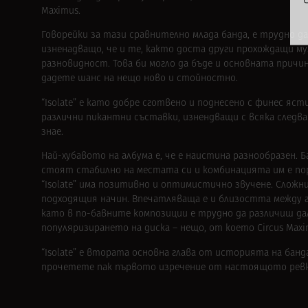
Maximus.
Говорейки за тази сравнително млада банда, е трудно да
изненадващо, че и те, както доста други прохождащи м
разновидност. Това би могло да бъде и основната причи
дадете шанс на нещо ново и стойностно.
“Isolate” е като добре сготвено и поднесено с финес я
различни пикантни съставки, изнендващи с всяка следва
знае.
Най-хубавото на албума е, че е наистина разнообразен.
стоят стабилно на местата си и комбинацията им е пор
“Isolate” има позитивно и оптимистично звучене. Сложн
подходящия начин. Впечатляваща е и близостта между гла
като в по-бавните композиции е трудно да различиш дал
популяризирането на диска – нещо, от което Circus Max
“Isolate” е втората основна глава от историята на банда
прочетете пак първото изречение от настоящото ревю 