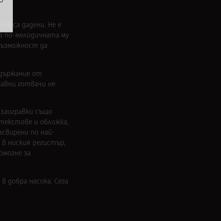
че са дадени. Не е
на по-мелодичната му
 възможност да
ъдържание от
лавни готвачи не
 заигравки също
текстове и обложка,
зсвирени по най-
 в ниския регистър,
омогне за
в добра насока. Сега