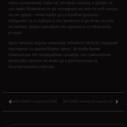
тези изпълнения, така че, от една страна, е добре, че
ще имат възможност да погледнат на тях по нов начин,
но от друга – няма какво да си кривим душата –
кавърите са си кавъри и те, колкото и да не му се иска
на някого, рядко преливат от идейност и творчески
усилия.
Цели четири години изминаха, откакто Atrocity издадоха
последния си дългосвирещ запис. За това време
компилация от позабравени шлагери със съмнително
качество просто не може да е достатъчна за
взискателната публика.
RINGO STARR Liverpool 8 (2008)
IN FLAMES A Sense of Purpose (2008)