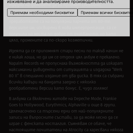
изживяване и да анализираме производителността.
трудно на феновете да ги приемат спокойно.
Приемам необходими бисквитки
Приемам всички бисквитк
И този път, както и в първия “Werk 80” (1997),
преработките са на популярни парчета от 80-те.
Версиите им, изсвирени в нова интерпретация, са се
получили на места по-добре от очакваното, но като
цяло, промените са по-скоро козметични.
Идеята да се припомнят стари песни по такъв начин не
е никак лоша, но да им се отделя цял албум е прекалено.
Napalm Records не пропуснаха възможността да изкарат
максимални дивиденти от ситуацията и издадоха “Werk
80 II” в специално издание от два диска. В тях са събрани
всички кавъри на бандата заедно с няколко
дообработени версии като бонус. Е, чудо голямо!
В албума са включени хитове на Depeche Mode, Frankie
Goes to Hollywood, Eurythmics, Alphaville и още 8 групи.
Целенасочено са търсени едни от най-популярните
записи на въпросните състави, за да може лесно да се
играе с фенската носталгия. Съмнявам се обаче, че
настоящите почитатели на Atrocity са харесвали някога