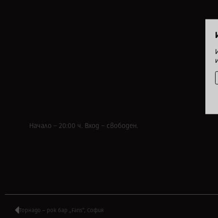
Начало – 20:00 ч. Вход – свободен.
Торнадо – рок бар „Fans“, София