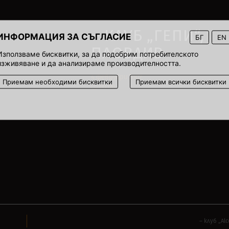
– КЛУБ „ГЕПИ“,
ИНФОРМАЦИЯ ЗА СЪГЛАСИЕ
БГ
EN
ПЛОВДИВ
Използваме бисквитки, за да подобрим потребителското
изживяване и да анализираме производителността.
4 февруари 2007
Приемам необходими бисквитки
Приемам всички бисквитки
00:00
– клуб „Al