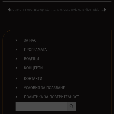
Brothers in Blood, Rise Up, Start Today – The Club, София
S.W.A.F.I.., Toxic Hate Alive Inside – The Club, София
ЗА НАС
ПРОГРАМАТА
ВОДЕЩИ
КОНЦЕРТИ
КОНТАКТИ
УСЛОВИЯ ЗА ПОЛЗВАНЕ
ПОЛИТИКА ЗА ПОВЕРИТЕЛНОСТ
Search Button
Search
for: