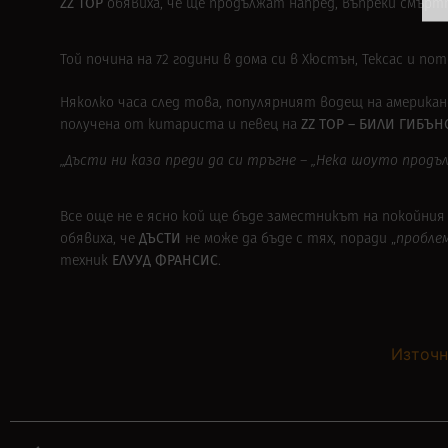
ZZ TOP
обявиха, че ще продължат напред, въпреки смърт
Той почина на 72 години в дома си в Хюстън, Тексас и п
Няколко часа след това, популярният водещ на америк
ZZ TOP – БИЛИ ГИБЪН
получена от китариста и певец на
„Дъсти ни каза преди да си тръгне – „Нека шоуто продъ
Все още не е ясно кой ще бъде заместникът на покойния 
ДЪСТИ
обявиха, че
не може да бъде с тях, поради „
пробле
ЕЛУУД ФРАНСИС
техник
.
Източн