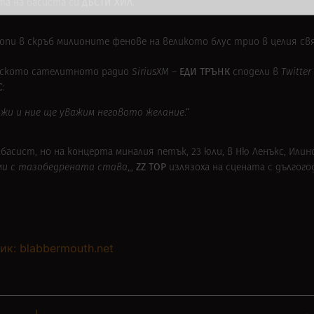
ДЪСТИ ХИЛ
та на басиста си
.
отопи в скръб милионите фенове на великото блус трио в целия св
ЕДИ ТРЪНК
анското сателитното радио
SiriusXM –
сподели в
Twitter
С
:
лжи и ние ще уважим неговото желание
.“
басист, но на концерта миналия петък, 23 юли, в Ню Ленъкс, Илин
ZZ TOP
ми с тазобедрената става
„,
излязоха на сцената с дългог
ик: blabbermouth.net