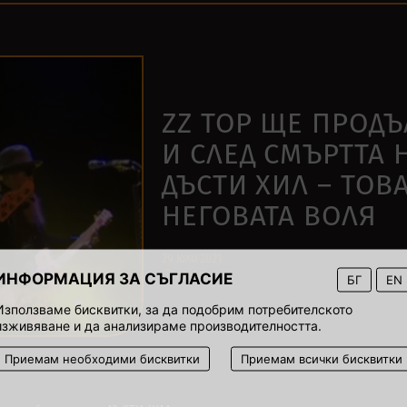
ZZ TOP ЩЕ ПРОД
И СЛЕД СМЪРТТА 
ДЪСТИ ХИЛ – ТОВ
НЕГОВАТА ВОЛЯ
29 юли 2021
ИНФОРМАЦИЯ ЗА СЪГЛАСИЕ
00:00
БГ
EN
Използваме бисквитки, за да подобрим потребителското
изживяване и да анализираме производителността.
Приемам необходими бисквитки
Приемам всички бисквитки