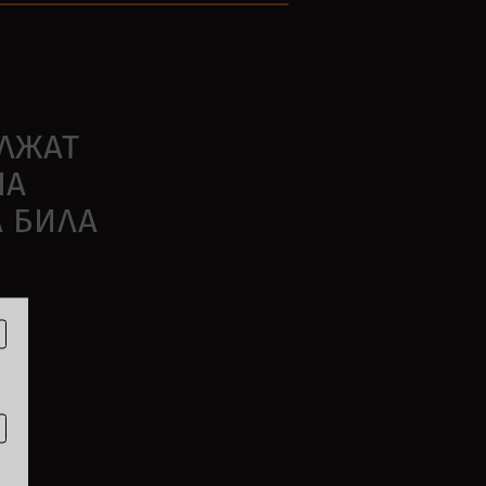
ЪЛЖАТ
НА
А БИЛА