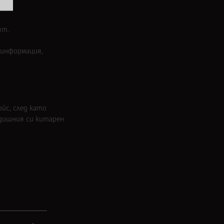
ят.
информация,
ойс, след като
одишния си китарен