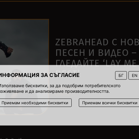
ZEBRAHEAD С НО
ПЕСЕН И ВИДЕО –
ГЛЕДАЙТЕ ‘LAY ME
REST’
ИНФОРМАЦИЯ ЗА СЪГЛАСИЕ
БГ
EN
Използваме бисквитки, за да подобрим потребителското
3 август 2021
изживяване и да анализираме производителността.
00:02
Приемам необходими бисквитки
Приемам всички бисквитки