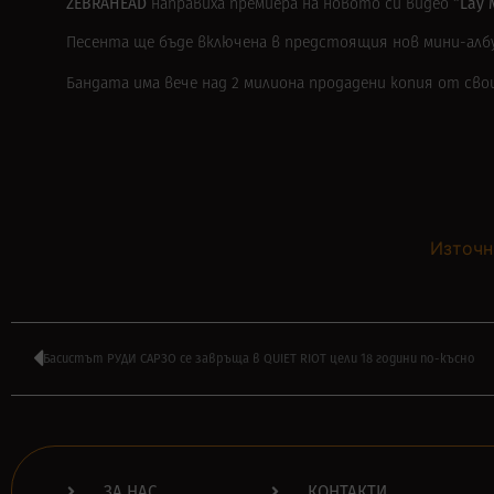
ZEBRAHEAD
“Lay 
направиха премиера на новото си видео
Песента ще бъде включена в предстоящия нов мини-албу
Бандата има вече над 2 милиона продадени копия от свои
Източн
Басистът РУДИ САРЗО се завръща в QUIET RIOT цели 18 години по-късно
ЗА НАС
КОНТАКТИ