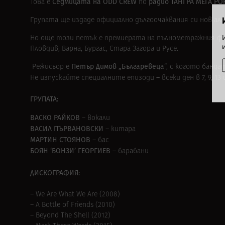
Седмицата на ODD CREW
радио ТАНГРА МЕГА РО
Това е
по
Групата ще
издаде официално дългоочаквания си нов ал
Но още този петък е премиерата на пълнометражния фил
Пловдив, Варна, Бургас, Стара Загора и Русе.
Петър Димов „Българевеца
Режисьор е
“, с когото банд
–
Не изпускайте специалните епизоди
всеки ден в 7, 9, 13
ГРУПАТА:
ВАСКО РАЙКОВ
– вокали
ВАСИЛ ПЪРВАНОВСКИ
– китара
МАРТИН СТОЯНОВ
– бас
БОЯН ‘БОНЗИ’ ГЕОРГИЕВ
– барабани
ДИСКОГРАФИЯ:
– We Are What We Are (2008)
– A Bottle of Friends (2010)
– Beyond The Shell (2012)