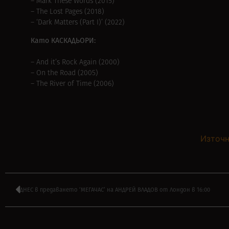
– Mark These Words (2015)
– The Lost Pages (2018)
– ‘Dark Matters (Part I)’ (2022)
Като КАСКАДЬОРИ:
– And it’s Rock Again (2000)
– On the Road (2005)
– The River of Time (2006)
Източн
ДНЕС в предаването ‘МЕГАЧАС’ на АНДРЕЙ ВЛАДОВ от Лондон в 16:00