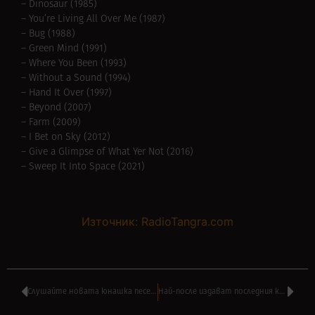
– Dinosaur (1985)
– You’re Living All Over Me (1987)
– Bug (1988)
– Green Mind (1991)
– Where You Been (1993)
– Without a Sound (1994)
– Hand It Over (1997)
– Beyond (2007)
– Farm (2009)
– I Bet on Sky (2012)
– Give a Glimpse of What Yer Not (2016)
– Sweep It Into Space (2021)
Източник: RadioTangra.com
Слушайте новата юнашка песен на БАЛКАНДЖИ – ‘Кой пристига’
Най-после издават последния концерт на ФРАНК ДЗАПА в Америка