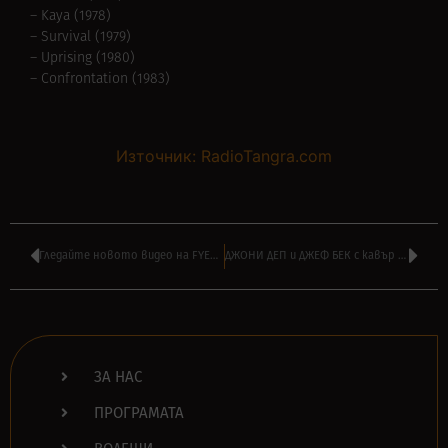
– Kaya (1978)
– Survival (1979)
– Uprising (1980)
– Confrontation (1983)
Източник: RadioTangra.com
Гледайте новото видео на FYELD – ‘If It Bleeds’
ДЖОНИ ДЕП и ДЖЕФ БЕК с кавър на ‘Venus in Furs’ на VELVET UNDERGROUND
ЗА НАС
ПРОГРАМАТА