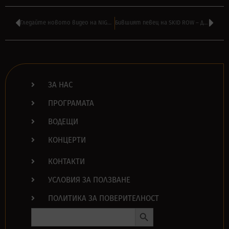
Гледайте новото видео на NIGHT RANGER – ‘Bring It All Home To Me’
Бившият певец на SKID ROW – ДЖОНИ СОЛИНДЖЪР почина на 55
ЗА НАС
ПРОГРАМАТА
ВОДЕЩИ
КОНЦЕРТИ
КОНТАКТИ
УСЛОВИЯ ЗА ПОЛЗВАНЕ
ПОЛИТИКА ЗА ПОВЕРИТЕЛНОСТ
Search Button
Search
for: