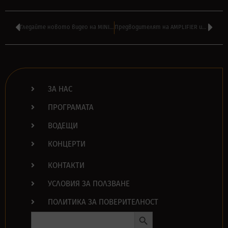
Гледайте новото видео на MINISTRY – ‘Good Trouble’
Предводителят на AMPLIFIER издава първия си солов албум
ЗА НАС
ПРОГРАМАТА
ВОДЕЩИ
КОНЦЕРТИ
КОНТАКТИ
УСЛОВИЯ ЗА ПОЛЗВАНЕ
ПОЛИТИКА ЗА ПОВЕРИТЕЛНОСТ
Search Button
Search
for: