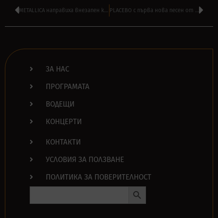
METALLICA направиха внезапен концерт пред 500 души в Сан Франсиско – ВИДЕО
PLACEBO с първа нова песен от пет години насам – ‘Beautiful James’
ЗА НАС
ПРОГРАМАТА
ВОДЕЩИ
КОНЦЕРТИ
КОНТАКТИ
УСЛОВИЯ ЗА ПОЛЗВАНЕ
ПОЛИТИКА ЗА ПОВЕРИТЕЛНОСТ
Search Button
Search
for: