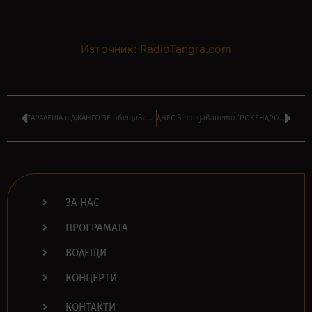
Източник: RadioTangra.com
ТАРАЛЕЩА и ДЖАНГО ЗЕ обещават ‘уникален купон’ за деня на детето
ДНЕС в предаването ‘РОКЕНДРОЛ’ на МОНИ ПАНЧЕВ в 16:00
ЗА НАС
ПРОГРАМАТА
ВОДЕЩИ
КОНЦЕРТИ
КОНТАКТИ