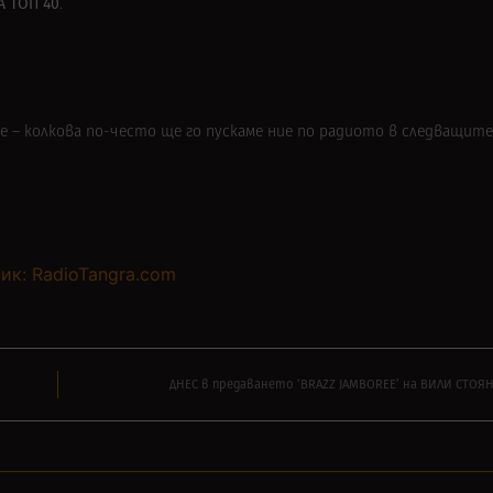
А ТОП 40
.
е – колкова по-често ще го пускаме ние по радиото в следващите
ик: RadioTangra.com
ДНЕС в предаването ‘BRAZZ JAMBOREE’ на ВИЛИ СТОЯН