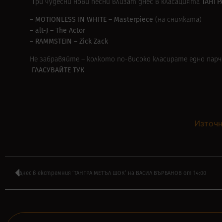
ТАНГР
Три чудесни нови песни влизат днес в класацията
– MOTIONLESS IN WHITE – Masterpiece
(на снимката)
– alt-J – The Actor
– RAMMSTEIN – Zick Zack
Не забравяйте – колкото по-високо класирате едно парч
ГЛАСУВАЙТЕ ТУК
Източн
Днес в екстремния ‘ТАНГРА МЕТЪЛ ШОК’ на ВАСИЛ ВЪРБАНОВ от 14:00