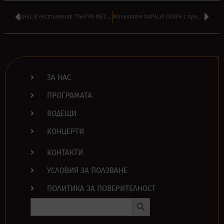
ДНЕС в екстремния ‘ТАНГРА МЕТЪЛ ШОК’ на ВАСИЛ ВЪРБАНОВ от 14:00
Могъщите NAPALM DEATH с премиера на ново видео ‘Contagion’
ЗА НАС
ПРОГРАМАТА
ВОДЕЩИ
КОНЦЕРТИ
КОНТАКТИ
УСЛОВИЯ ЗА ПОЛЗВАНЕ
ПОЛИТИКА ЗА ПОВЕРИТЕЛНОСТ
Search Button
Search
for: