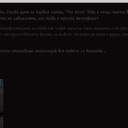
. Става дума за първия сингъл, “The Alien”. Това е нещо, което 
ето на извънземни, или това е просто метафора?
тераформиране, за това как човек напуска тази планета и се пресе
е сме единствената форма на живот. Не може да няма и други, пр
 което обитаваме напоследък все повече се влошава…