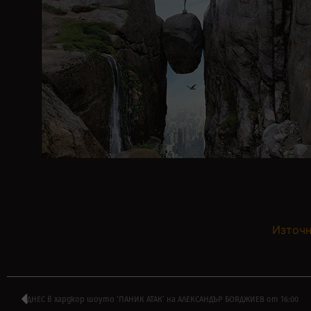
Източн
ДНЕС в хардкор шоуто ‘ПАНИК АТАК’ на АЛЕКСАНДЪР БОЯДЖИЕВ от 16:00