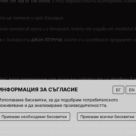
From The Top of The World’
и той веднага получи възторжени оценк
та ще премине и през България.
ска прогресив група и е вторият, който тя издава от
InsideOut 
ДЖОН ПЕТРУЧИ
им с китариста
, който е и основният продуцент н
ета“, като предполагам сте го писали докато сте се укривали в 
арен от супер силния ураган Айда
)
ИНФОРМАЦИЯ ЗА СЪГЛАСИЕ
БГ
EN
Използваме бисквитки, за да подобрим потребителското
изживяване и да анализираме производителността.
Приемам необходими бисквитки
Приемам всички бисквитки
“A View From The Top of The World”
композиция
. Прекарах седмици у
е струваше напълно подходяща. Един ден си казах „
всъщност това 
 него, тъй като е и най-дългото и епично в албума
.“ Когато пред