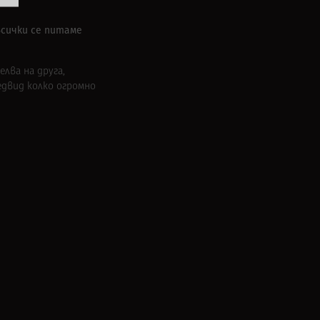
всички се питаме
лва на друга,
едвид колко огромно