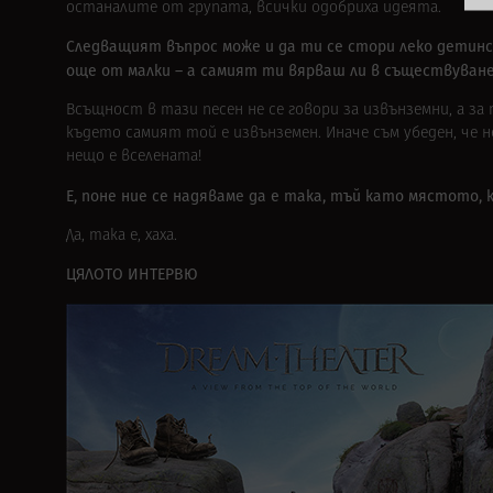
останалите от групата, всички одобриха идеята.
Следващият въпрос може и да ти се стори леко детински
още от малки – а самият ти вярваш ли в съществуван
Всъщност в тази песен не се говори за извънземни, а за 
където самият той е извънземен. Иначе съм убеден, че н
нещо е вселената!
Е, поне ние се надяваме да е така, тъй като мястото,
Да, така е, хаха.
ЦЯЛОТО ИНТЕРВЮ