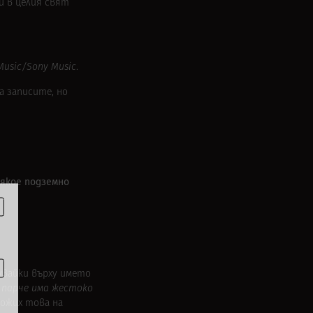
и в целия свят
Music/Sony Music
.
а записите, но
някое подземно
мувайки върху името
парче има жестоко
ложих това на