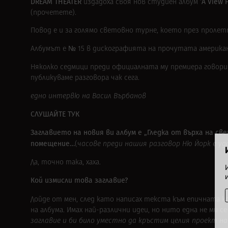
DREAM THEATER
‘A View 
издадоха своя нов студиен албум
(
прочетете
).
Повод е и за голямо световно турне, което през пролет
Албумът е № 15 в дискографията на прочутата американ
Няколко седмици преди официалната му премиера говор
публикуваме разговора чак сега.
едно интервю на Васил Върбанов
СЛУШАЙТЕ ТУК
Заглавието на новия ви албум е „Гледка от върха на св
помещение…
(
часове преди нашия разговор Ню Йорк е уд
Да, точно така, хаха.
Кой измисли това заглавие?
Дойде от мен, след като написах текста към епичната 
на албума. Имах най-различни идеи, но нито една не ми с
заглавие и би било уместно да кръстим целия проект на