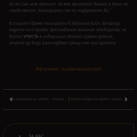
Аз не съм шок артист
. За мен музиката винаги е била на
първо място. Благодарна съм за подкрепата ви
.“
В същото време полицията в Дейтона Бийч, Флорида,
където се е провел фестивалът миналия четвъртък, на
УРИСТА
който
е извършила своето срамно деяние,
отрече да води разследване срещу нея или групата.
Източник: loudersound.com
Историята на OMEGA – епизод 1 в ‘РОКЕНДРОЛ’ на МОНИ ПАНЧЕВ от 16:00
Новото видео на JINJER е пълно с милиционери – гледайте ‘Disclosure’
ЗА НАС