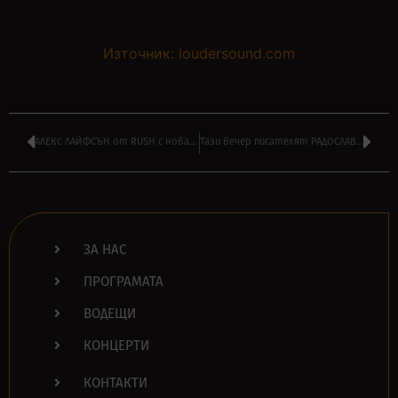
Източник: loudersound.com
АЛЕКС ЛАЙФСЪН от RUSH с нова песен в памет на НИЙЛ ПИЪРТ
Тази вечер писателят РАДОСЛАВ ПАРУШЕВ в ‘МОЯТ ПЛЕЙЛИСТ’ по БНТ1
ЗА НАС
ПРОГРАМАТА
ВОДЕЩИ
КОНЦЕРТИ
КОНТАКТИ