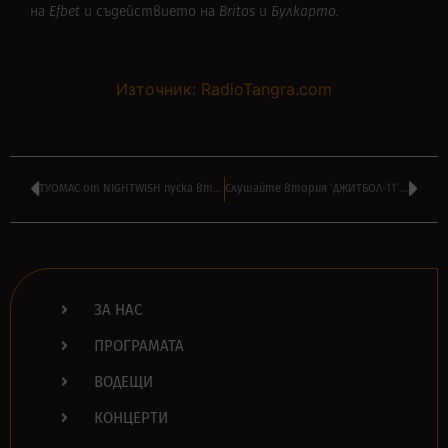
на
Efbet
и съдействието на
Britos
и
Булкарто.
Източник: RadioTangra.com
ТУОМАС от NIGHTWISH пуска втори албум с жена си и проекта AURI
Слушайте втория ‘ДЖИТБОЛ-11’ за Eвропейското по футбол в ПОДКАСТ
ЗА НАС
ПРОГРАМАТА
ВОДЕЩИ
КОНЦЕРТИ