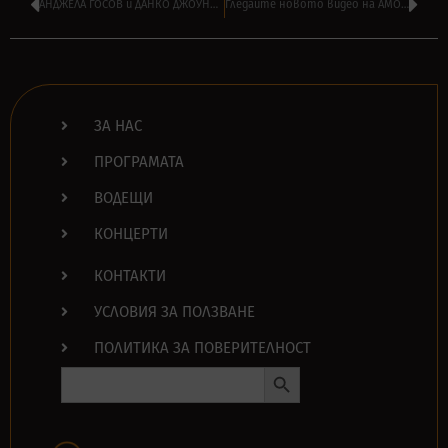
АНДЖЕЛА ГОСОВ и ДАНКО ДЖОУНС в новото видео на ANNIHILATOR
Гледайте новото видео на AMON AMARTH – ‘Put Your Back Into The Oar’
ЗА НАС
ПРОГРАМАТА
ВОДЕЩИ
КОНЦЕРТИ
КОНТАКТИ
УСЛОВИЯ ЗА ПОЛЗВАНЕ
ПОЛИТИКА ЗА ПОВЕРИТЕЛНОСТ
Search Button
Search
for: