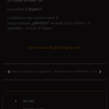
ЛЕМИ КИЛМИСТЪР
ден
.
ПОДКАСТ
Слушайте в
.
Очаквайте още приключения в
„ДЖИТБОЛ“
предстоящия
на живо този петък – 31
декември – в 12:00 БГ време.
Източник: RadioTangra.com
ЛЕМИ се прехвърли от другата страна на този ден – слушайте РАДИО
Метъл шоуто ‘ФРАКТУРА’ с новогодишно издание на 1 януари по DIEMA ТВ
ЗА НАС