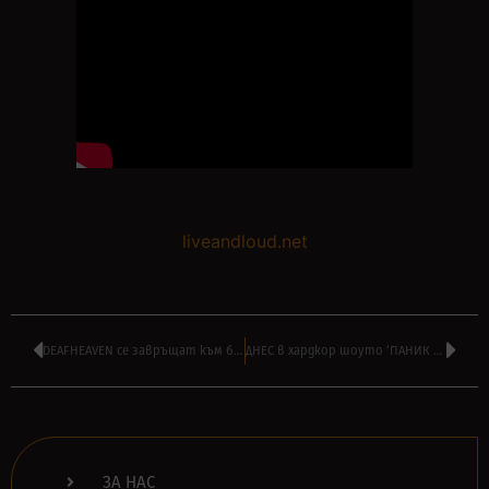
liveandloud.net
DEAFHEAVEN се завръщат към блек метъла с ‘Magnolia’
ДНЕС в хардкор шоуто ‘ПАНИК АТАК’ на АЛЕКСАНДЪР БОЯДЖИЕВ в 16:00
ЗА НАС