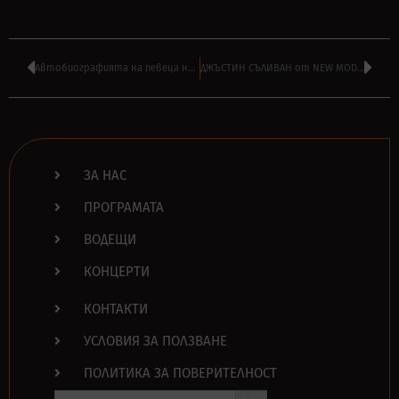
Автобиографията на певеца на AC/DC излиза и на български на 26 октомври
ДЖЪСТИН СЪЛИВАН от NEW MODEL ARMY с нова солова песен – чуйте ТУК
ЗА НАС
ПРОГРАМАТА
ВОДЕЩИ
КОНЦЕРТИ
КОНТАКТИ
УСЛОВИЯ ЗА ПОЛЗВАНЕ
ПОЛИТИКА ЗА ПОВЕРИТЕЛНОСТ
Search Button
Search