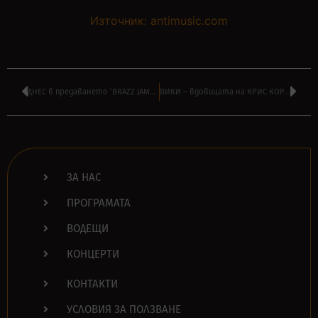
Източник: antimusic.com
ДНЕС в предаването ‘BRAZZ JAMBOREE’ на ВИЛИ СТОЯНОВ от 14:00
ВИКИ – вдовицата на КРИС КОРНЕЛ съди SOUNDGARDEN – отново
ЗА НАС
ПРОГРАМАТА
ВОДЕЩИ
КОНЦЕРТИ
КОНТАКТИ
УСЛОВИЯ ЗА ПОЛЗВАНЕ