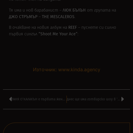
ЛЮК БЪЛЪН
Тя има и нов барабанист –
от групата на
ДЖО СТРЪМЪР
THE MESCALEROS
–
.
REEF
В очакване на новия албум на
– пуснете си силно
“Shoot Me Your Ace”
първия сингъл
:
Източник: www.kinda.agency
ТАНЯ О’КАЛАХЪН е първата жена в WHITESNAKE в историята – ВИДЕО
Днес ще има готварско шоу в ‘ПРИШЪЛЕЦЪТ 2112’ на ВАСКО РАЙКОВ от 16:00