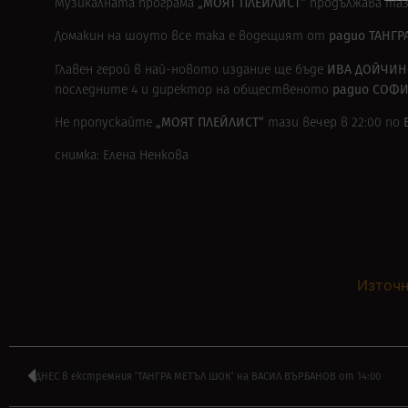
„МОЯТ ПЛЕЙЛИСТ“
Музикалната програма
продължава тази
радио ТАНГР
Домакин на шоуто все така е водещият от
ИВА ДОЙЧИН
Главен герой в най-новото издание ще бъде
радио СОФ
последните 4 и директор на общественото
„МОЯТ ПЛЕЙЛИСТ“
Не пропускайте
тази вечер в 22:00 по
снимка: Елена Ненкова
Източн
ДНЕС в екстремния ‘ТАНГРА МЕТЪЛ ШОК’ на ВАСИЛ ВЪРБАНОВ от 14:00