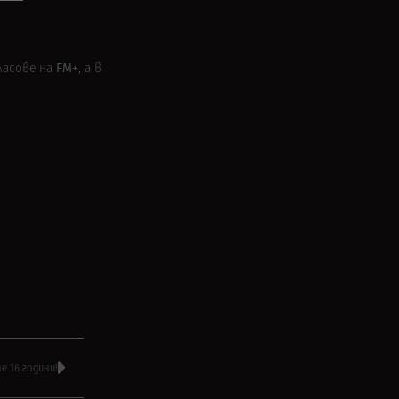
FM+
ласове на
, а в
 16 години!