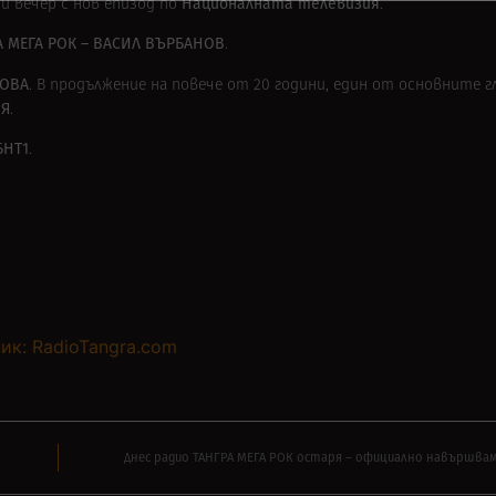
Националната телевизия
 вечер с нов епизод по
.
А МЕГА РОК – ВАСИЛ ВЪРБАНОВ
.
ОВА
. В продължение на повече от 20 години, един от основните г
ИЯ
.
БНТ1
.
ик: RadioTangra.com
Днес радио ТАНГРА МЕГА РОК остаря – официално навършваме