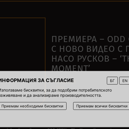
ПРЕМИЕРА – ODD
С НОВО ВИДЕО С 
НАСО РУСКОВ – ‘T
MOMENT’
ИНФОРМАЦИЯ ЗА СЪГЛАСИЕ
БГ
EN
21 януари 2022
00:03
Използваме бисквитки, за да подобрим потребителското
изживяване и да анализираме производителността.
Приемам необходими бисквитки
Приемам всички бисквитки