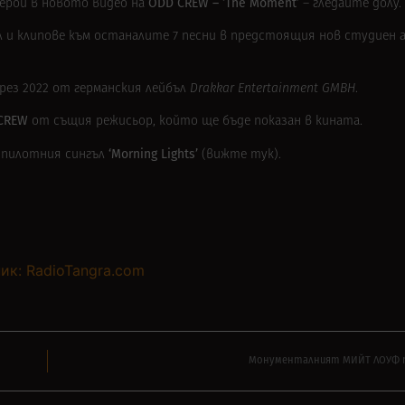
ODD CREW – ‘The Moment’
герой в новото видео на
– гледайте долу.
л и клипове към останалите 7 песни в предстоящия нов студиен 
рез 2022 от германския лейбъл
Drakkar Entertainment GMBH
.
CREW
от същия режисьор, който ще бъде показан в кината.
‘Morning Lights’
м пилотния сингъл
(
вижте тук
).
ик: RadioTangra.com
Монументалният МИЙТ ЛОУФ п