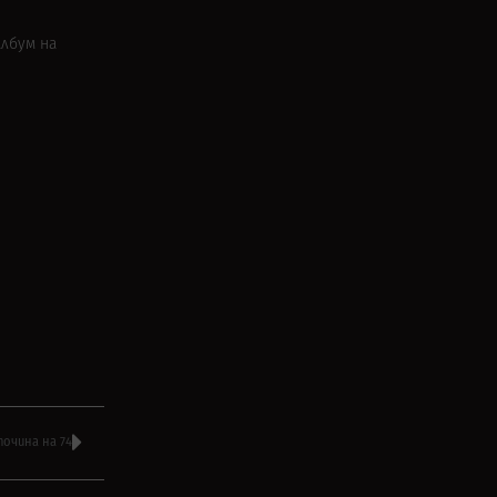
албум на
очина на 74