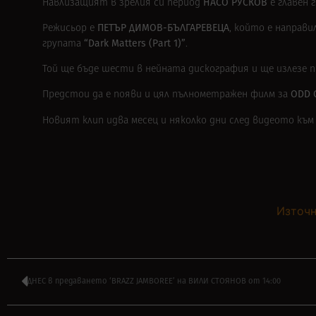
НАСО РУСКОВ
Навлизащият в зрелия си период
е главен 
ПЕТЪР ДИМОВ-БЪЛГАРЕВЕЦА
Режисьор е
, който е направи
“Dark Matters (Part 1)”
групата
.
Той ще бъде шести в нейната дискография и ще излезе п
ODD 
Предстои да е появи и
цял пълнометражен филм за
Новият клип идва месец и няколко дни след видеото къ
Източн
ДНЕС в предаването ‘BRAZZ JAMBOREE’ на ВИЛИ СТОЯНОВ от 14:00