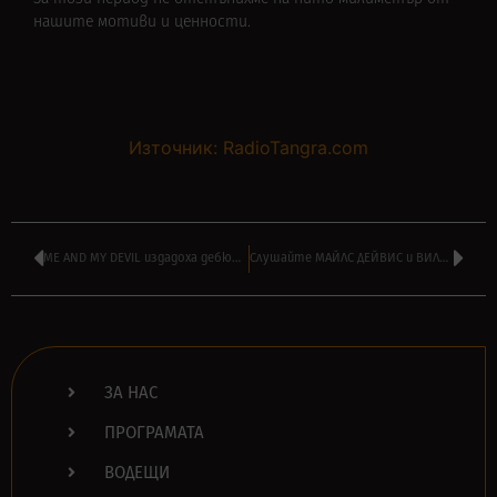
нашите мотиви и ценности.
Източник: RadioTangra.com
ME AND MY DEVIL издадоха дебютния си албум – имат и ново видео
Слушайте МАЙЛС ДЕЙВИС и ВИЛИ СТОЯНОВ в ‘BRAZZ JAMBOREE’ в подкаст
ЗА НАС
ПРОГРАМАТА
ВОДЕЩИ