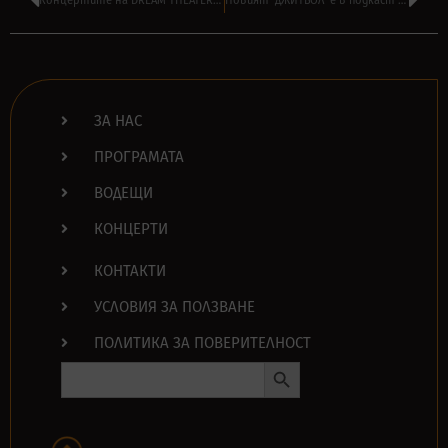
Концертите на DREAM THEATER в Европа без VIP!
Новият ‘ДЖИТБОЛ’ e в подкаст – с планински водач, вино и два петела
ЗА НАС
ПРОГРАМАТА
ВОДЕЩИ
КОНЦЕРТИ
КОНТАКТИ
УСЛОВИЯ ЗА ПОЛЗВАНЕ
ПОЛИТИКА ЗА ПОВЕРИТЕЛНОСТ
Search Button
Search
for: